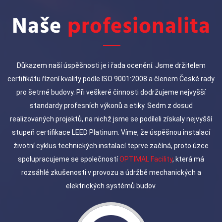
Naše
profesionalita
Důkazem naší úspěšnosti je i řada ocenění. Jsme držitelem
certifikátu řízení kvality podle ISO 9001:2008 a členem České rady
pro šetrné budovy. Při veškeré činnosti dodržujeme nejvyšší
standardy profesních výkonů a etiky. Sedm z dosud
realizovaných projektů, na nichž jsme se podíleli získaly nejvyšší
stupeň certifikace LEED Platinum. Víme, že úspěšnou instalací
životní cyklus technických instalací teprve začíná, proto úzce
spolupracujeme se společností
OPTIMAL Facility
, která má
rozsáhlé zkušenosti v provozu a údržbě mechanických a
elektrických systémů budov.