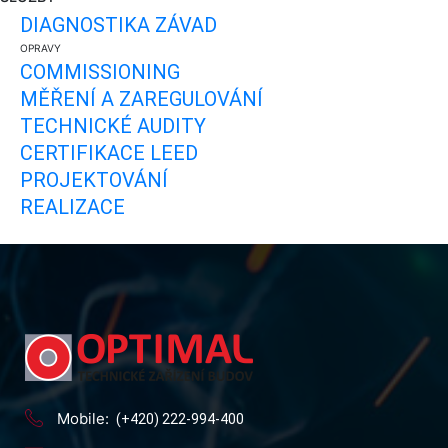
DIAGNOSTIKA ZÁVAD
OPRAVY
COMMISSIONING
MĚŘENÍ A ZAREGULOVÁNÍ
TECHNICKÉ AUDITY
CERTIFIKACE LEED
PROJEKTOVÁNÍ
REALIZACE
Mobile:
(+420) 222-994-400