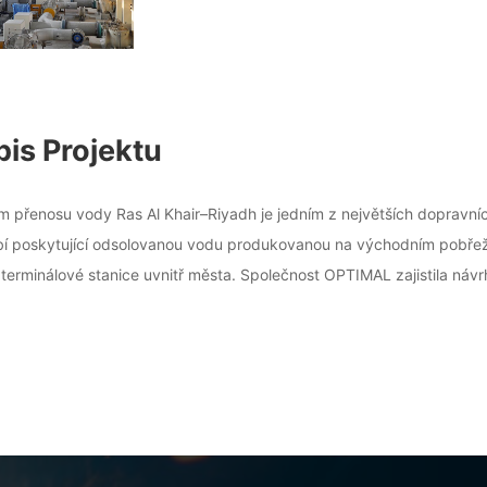
pis Projektu
m přenosu vody Ras Al Khair–Riyadh je jedním z největších dopravníc
bí poskytující odsolovanou vodu produkovanou na východním pobřeží
 terminálové stanice uvnitř města. Společnost OPTIMAL zajistila ná