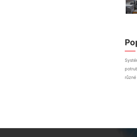
Po
Systé
potru
různé