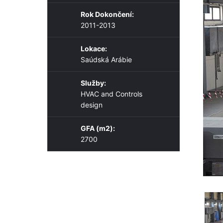
Rok Dokončení:
2011-2013
Lokace:
Saúdská Arábie
Služby:
HVAC and Controls
design
GFA (m2):
2700