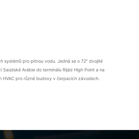
h systémů pro pitnou vodu. Jedná se o 72″ dvojité
 Saúdské Arábie do terminálu Rijád High Point a na
vrh HVAC pro různé budovy v čerpacích závodech.