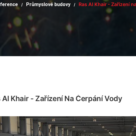
Ras Al Khair - Zařízení n
ference
Průmyslové budovy
/
/
 Al Khair - Zařízení Na Čerpání Vody