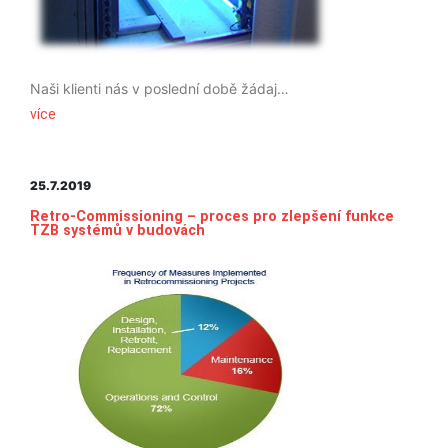
Naši klienti nás v poslední době žádají o rady ohledně opatření proti šíření nákazy Covid včetně dezinfekce vzduchu pomocí UV-C záření. Připravili jsme pro Vás stručný přehled (v angličtině) UV-C technologií a jejich použití s využitím znalostí publikovaných ASHRAE. Máte-li jakékoli otázky ohledně anti-Covid opatření v systémech vzduchotechniky, vytápění a chlazení, neváhejte požádat OPTIMAL o konzultaci.
více
25.7.2019
Retro-Commissioning – proces pro zlepšení funkce
TZB systémů v budovách