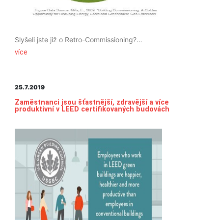
Slyšeli jste již o Retro-Commissioning? Pro zájemce přinášíme stručný přehled.
více
25.7.2019
Zaměstnanci jsou šťastnější, zdravější a více
produktivní v LEED certifikovaných budovách