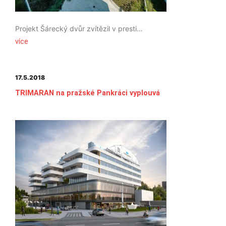
Projekt Šárecký dvůr zvítězil v prestižní evropské soutěži HOF Awards v kategorii nejlepší rezidenční projekt ve střední a jižní Evropě za rok 2019. Srdcem uzavřeného dvora je nádvoří, které propojuje barokní budovu se 7 townhousy, nově postavené viladomy s 44 elegantními byty a historickou budovu s 5 ateliéry.
více
17.5.2018
TRIMARAN na pražské Pankráci vyplouvá