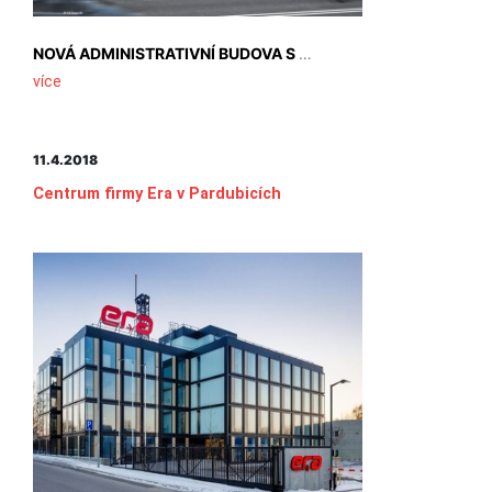
NOVÁ ADMINISTRATIVNÍ BUDOVA S KONGRESOVÝM CENTREM, NOVINKA V PORTFOLIU SPOLEČNOSTI S+B GRUPPE, BYLA ÚSPĚŠNĚ ZKOLAUDOVÁNA.
více
11.4.2018
Centrum firmy Era v Pardubicích