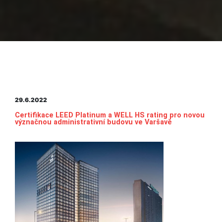
29.6.2022
Certifikace LEED Platinum a WELL HS rating pro novou
význačnou administrativní budovu ve Varšavě