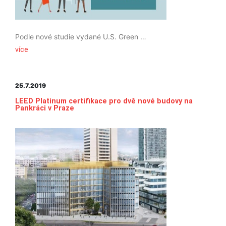
Podle nové studie vydané U.S. Green Building Council (USGBC), zaměstnanci, kteří pracují v LEED-certifikovaných budovách jsou šťastnější, zdravější a více produktivní než zaměstnanci v běžných a LEED necertifikovaných budovách. Studie též ukazuje, že většina pracujících v kancelářích chce pracovat pro společnosti orientované na hodnoty, které zaujímají postoj k důležitým otázkám jako udržitelný rozvoj a přispívají svým dílem k pozitivní změně ve světě. Více se dočtete v angličtině na odkazech níže:
více
25.7.2019
LEED Platinum certifikace pro dvě nové budovy na
Pankráci v Praze