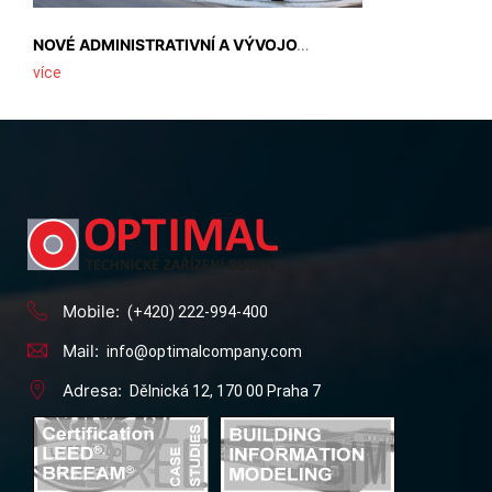
NOVÉ ADMINISTRATIVNÍ A VÝVOJOVÉ CENTRUM FIRMY ERA V PARDUBICÍCH ZÍSKALO TITUL STAVBA ROKU PARDUBICKÉHO KRAJE 2017. TĚŠÍ NÁS, ŽE JSME MOHLI PŘISPĚT K DOBRÉMU VÝSLEDKU JAKO DODAVATEL ČÁSTI VZDUCHOTECHNIKA A KLIMATIZACE.
více
Mobile:
(+420) 222-994-400
Mail:
info@optimalcompany.com
Adresa:
Dělnická 12, 170 00 Praha 7