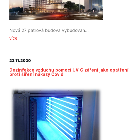
Nová 27 patrová budova vybudovaná společností S+B Gruppe získala certifikaci LEED Platinum a WELL Health&Safety rating. Tato ocenění potvrzují odhodlání celého projektového týmu budovat vysoce kvalitní stavby řadící se k nejlepším svého druhu na světě. Jen 5,6% z celkového počtu 13 754 LEED certifikovaných budov dosáhne na nejvyšší úroveň Platinum.
více
23.11.2020
Dezinfekce vzduchu pomocí UV-C záření jako opatření
proti šíření nákazy Covid